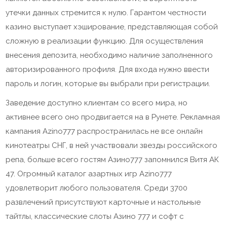
утечки данных стремится к нулю. Гарантом честности
казино выступает хэширование, представляющая собой
сложную в реализации функцию. Для осуществления
внесения депозита, необходимо наличие заполненного
авторизированного профиля. Для входа нужно ввести
пароль и логин, которые вы выбрали при регистрации.
Заведение доступно клиентам со всего мира, но
активнее всего оно продвигается на в Рунете. Рекламная
кампания Azino777 распространилась не все онлайн
кинотеатры СНГ, в ней участвовали звезды российского
репа, больше всего гостям Азино777 запомнился Витя АК
47. Огромный каталог азартных игр Azino777
удовлетворит любого пользователя. Среди 3700
развлечений присутствуют карточные и настольные
тайтлы, классические слоты Азино 777 и софт с