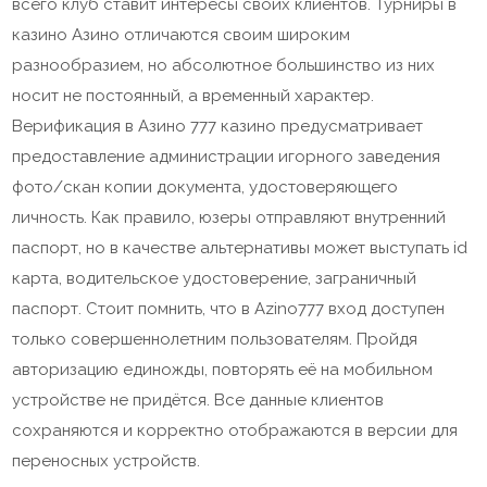
всего клуб ставит интересы своих клиентов. Турниры в
казино Азино отличаются своим широким
разнообразием, но абсолютное большинство из них
носит не постоянный, а временный характер.
Верификация в Азино 777 казино предусматривает
предоставление администрации игорного заведения
фото/скан копии документа, удостоверяющего
личность. Как правило, юзеры отправляют внутренний
паспорт, но в качестве альтернативы может выступать id
карта, водительское удостоверение, заграничный
паспорт. Стоит помнить, что в Azino777 вход доступен
только совершеннолетним пользователям. Пройдя
авторизацию единожды, повторять её на мобильном
устройстве не придётся. Все данные клиентов
сохраняются и корректно отображаются в версии для
переносных устройств.