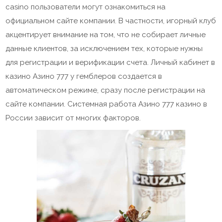
casino пользователи могут ознакомиться на
официальном сайте компании. В частности, игорный клуб
акцентирует внимание на том, что не собирает личные
данные клиентов, за исключением тех, которые нужны
для регистрации и верификации счета. Личный кабинет в
казино Азино 777 у гемблеров создается в
автоматическом режиме, сразу после регистрации на
сайте компании. Системная работа Азино 777 казино в
России зависит от многих факторов.