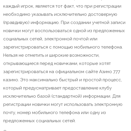
каждый игрок, является тот факт, что при регистрации
необходимо указывать исключительно достоверную
(правдивую) информацию. При создании учетной записи
новички могут воспользоваться одной из предложенных
социальных сетей, электронной почтой или
зарегистрироваться с помощью мобильного телефона.
Нельзя не отметить и широкие возможности,
открывающиеся перед новичками, которые хотят
зарегистрироваться на официальном сайте Азино 777
казино. Это максимально быстрый и простой процесс,
который предусматривает предоставление клубу
исключительно базой (стандартной) информации. Для
регистрации новички могут использовать электронную
почту, номер мобильного телефона или одну из
предложенных социальных сетей.